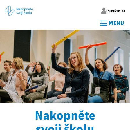
Přihlásit se
MENU
Váš email
Vaše heslo
Přihlásit
Zapomněl jsem heslo
Nakopněte
svoji školu