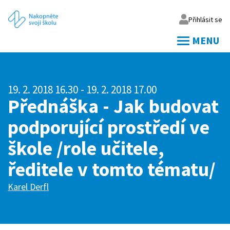
Přihlásit se
MENU
Váš email
19. 2. 2018 16.30
- 19. 2. 2018 17.00
Vaše heslo
Přednáška - Jak budovat
podporující prostředí ve
Přihlásit
škole /role učitele,
Zapomněl jsem heslo
ředitele v tomto tématu/
Karel Derfl