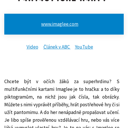
www.imaglee.com
Video
Článek v ABC
YouTube
Chcete být v očích žáků za superhrdinu? S
multifunkčními kartami
Imaglee
je to hračka: a to díky
piktogramům, na nichž jsou jak čísla, tak obrázky.
Můžete s nimi vyprávět příběhy, hrát postřehové hry či si
užít pantomimu. A do her nenápadně propašovat učení.
Je libo spíše prověřenou vzdělávací hru, nebo vás více
láká vymyslet vlastní hru? Je to na vás; s
Imaglee
se