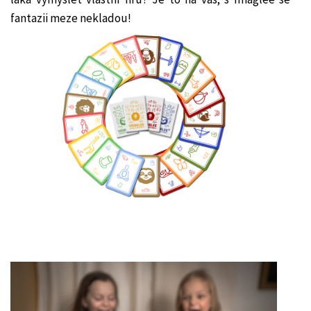
fantazii meze nekladou!