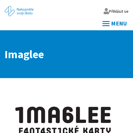
Přihlásit se
MENU
Váš email
Imaglee
Vaše heslo
Přihlásit
Zapomněl jsem heslo