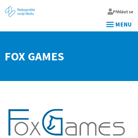
Přihlásit se
MENU
Váš email
FOX GAMES
Vaše heslo
Přihlásit
Zapomněl jsem heslo