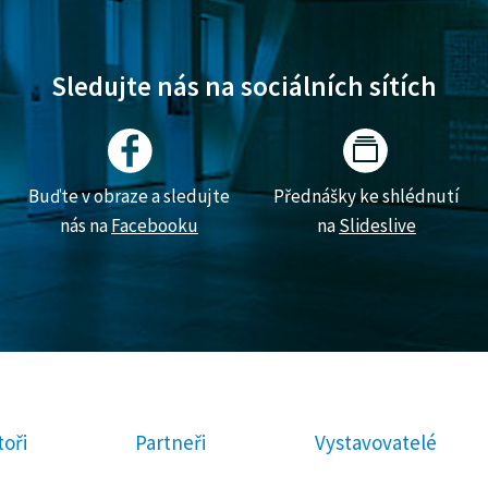
Sledujte nás na sociálních sítích
Buďte v obraze a sledujte
Přednášky ke shlédnutí
nás na
Facebooku
na
Slideslive
oři
Partneři
Vystavovatelé