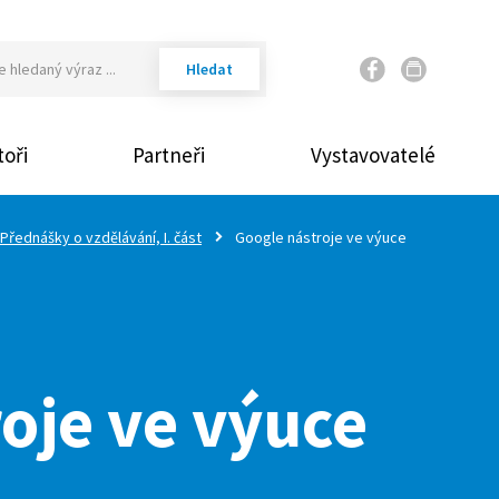
Váš email
oři
Partneři
Vystavovatelé
Vaše heslo
Přednášky o vzdělávání, I. část
Google nástroje ve výuce
Přihlásit
Zap
oje ve výuce