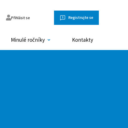
Registrujte se
Přihlásit se
Minulé ročníky
Kontakty
omněl jsem heslo