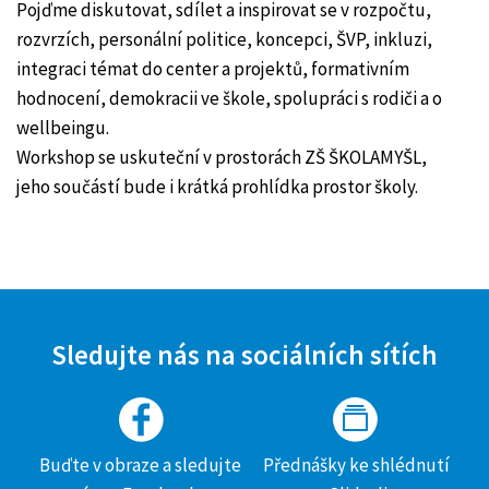
Pojďme diskutovat, sdílet a inspirovat se v rozpočtu,
rozvrzích, personální politice, koncepci, ŠVP, inkluzi,
integraci témat do center a projektů, formativním
hodnocení, demokracii ve škole, spolupráci s rodiči a o
wellbeingu.
Workshop se uskuteční v prostorách ZŠ ŠKOLAMYŠL,
jeho součástí bude i krátká prohlídka prostor školy.
Sledujte nás na sociálních sítích
Buďte v obraze a sledujte
Přednášky ke shlédnutí