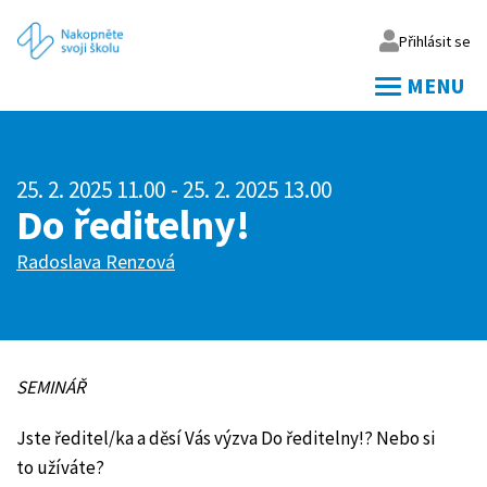
Přihlásit se
MENU
Váš email
25. 2. 2025 11.00
- 25. 2. 2025 13.00
Vaše heslo
Do ředitelny!
Radoslava Renzová
Přihlásit
Zapomněl jsem heslo
SEMINÁŘ
Jste ředitel/ka a děsí Vás výzva Do ředitelny!? Nebo si
to užíváte?