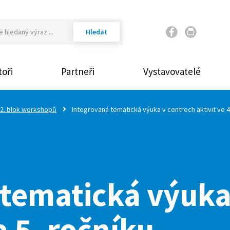
Váš email
oři
Partneři
Vystavovatelé
Vaše heslo
2. blok workshopů
Integrovaná tematická výuka v centrech aktivit ve 4.
Přihlásit
Zap
tematická výuka
 a 5. ročníku