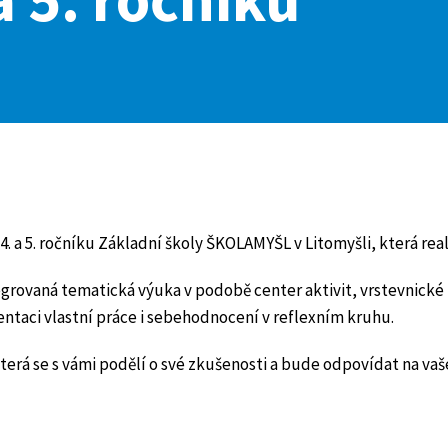
. a 5. ročníku Základní školy ŠKOLAMYŠL v Litomyšli, která rea
grovaná tematická výuka v podobě center aktivit, vrstevnické 
entaci vlastní práce i sebehodnocení v reflexním kruhu.
erá se s vámi podělí o své zkušenosti a bude odpovídat na vaše