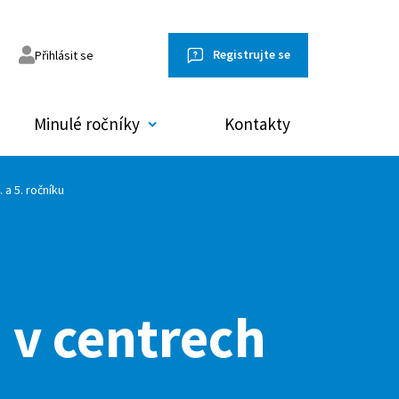
Registrujte se
Přihlásit se
Minulé ročníky
Kontakty
 a 5. ročníku
omněl jsem heslo
 v centrech