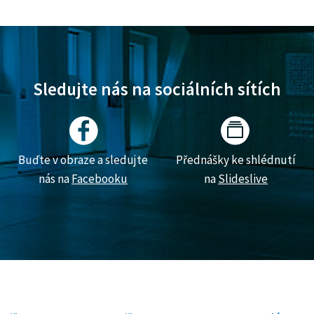
Sledujte nás na sociálních sítích
Buďte v obraze a sledujte
Přednášky ke shlédnutí
nás na
Facebooku
na
Slideslive