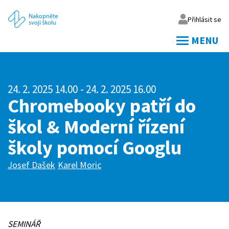
Přihlásit se
MENU
Váš email
24. 2. 2025 14.00
- 24. 2. 2025 16.00
Vaše heslo
Chromebooky patří do
škol & Moderní řízení
Přihlásit
školy pomocí Googlu
Zapomněl jsem heslo
Josef Dašek
Karel Moric
SEMINÁŘ