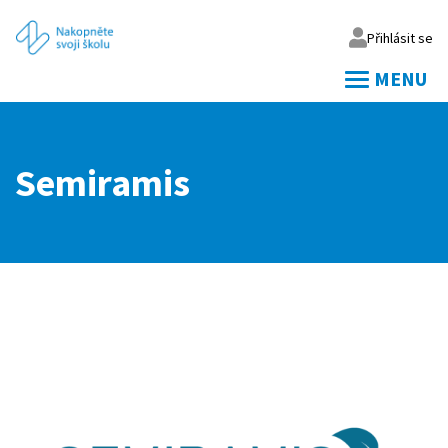
Přihlásit se
MENU
Váš email
Semiramis
Vaše heslo
Přihlásit
Zapomněl jsem heslo