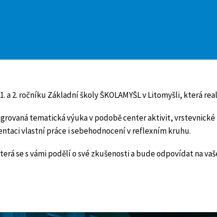
. a 2. ročníku Základní školy ŠKOLAMYŠL v Litomyšli, která rea
grovaná tematická výuka v podobě center aktivit, vrstevnické 
entaci vlastní práce i sebehodnocení v reflexním kruhu.
erá se s vámi podělí o své zkušenosti a bude odpovídat na vaše