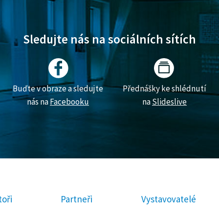
Sledujte nás na sociálních sítích
Buďte v obraze a sledujte
Přednášky ke shlédnutí
nás na
Facebooku
na
Slideslive
oři
Partneři
Vystavovatelé