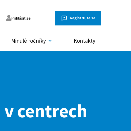
Registrujte se
Přihlásit se
Minulé ročníky
Kontakty
omněl jsem heslo
 v centrech