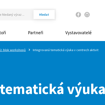
Váš email
oři
Partneři
Vystavovatelé
Vaše heslo
2. blok workshopů
Integrovaná tematická výuka v centrech aktivit
Přihlásit
Zap
tematická výuka