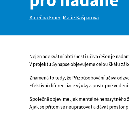
Kateřina Emer
Marie Kašparová
Nejen adekvátní obtížností učiva řešen je nadaný
V projektu Synapse objevujeme celou škálu záko
Znamená to tedy, že Přizpůsobování učiva odzvo
Efektivní diferenciace výuky a postupné vedení 
Společně objevíme, jak mentálně nenasytného ž
A jak se přitom se neupracovat a dávat prostor 