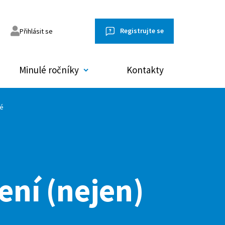
Registrujte se
Přihlásit se
Minulé ročníky
Kontakty
né
omněl jsem heslo
ení (nejen)