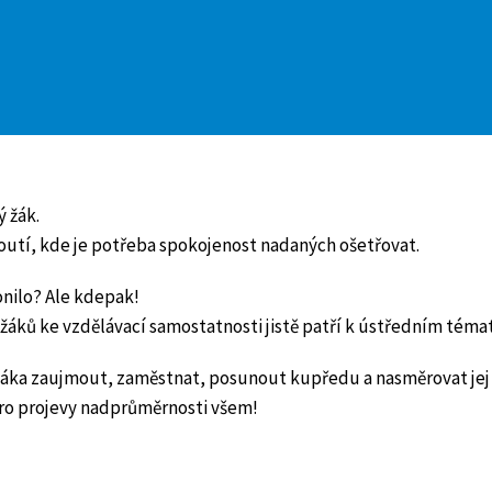
 žák.
utí, kde je potřeba spokojenost nadaných ošetřovat.
nilo? Ale kdepak!
žáků ke vzdělávací samostatnosti jistě patří k ústředním téma
áka zaujmout, zaměstnat, posunout kupředu a nasměrovat jej 
pro projevy nadprůměrnosti všem!