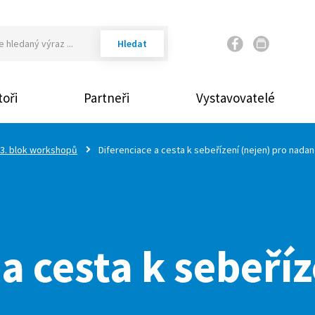
Váš email
oři
Partneři
Vystavovatelé
Vaše heslo
3. blok workshopů
Diferenciace a cesta k sebeřízení (nejen) pro nada
Přihlásit
Zap
a cesta k sebeříz