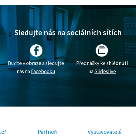
Sledujte nás na sociálních sítích
Buďte v obraze a sledujte
Přednášky ke shlédnutí
nás na
Facebooku
na
Slideslive
oři
Partneři
Vystavovatelé