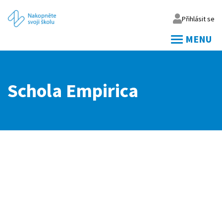
Přihlásit se
MENU
Váš email
Schola Empirica
Vaše heslo
Přihlásit
Zapomněl jsem heslo