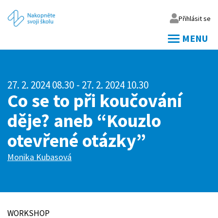
Přihlásit se
MENU
Váš email
27. 2. 2024 08.30
- 27. 2. 2024 10.30
Vaše heslo
Co se to při koučování
děje? aneb “Kouzlo
Přihlásit
otevřené otázky”
Zapomněl jsem heslo
Monika Kubasová
WORKSHOP