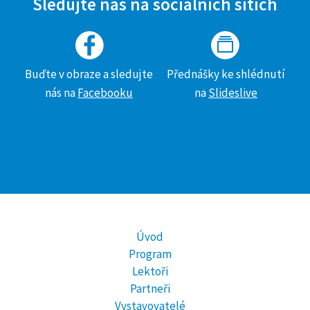
Sledujte nás na sociálních sítích
Buďte v obraze a sledujte
Přednášky ke shlédnutí
nás na
Facebooku
na
Slideslive
Úvod
Program
Lektoři
Partneři
Vystavovatelé