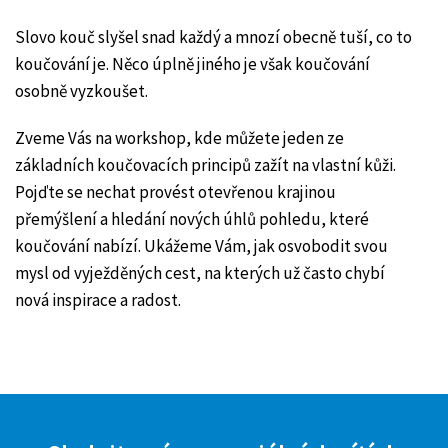
Slovo kouč slyšel snad každý a mnozí obecně tuší, co to
koučování je. Něco úplně jiného je však koučování
osobně vyzkoušet.
Zveme Vás na workshop, kde můžete jeden ze
základních koučovacích principů zažít na vlastní kůži.
Pojďte se nechat provést otevřenou krajinou
přemýšlení a hledání nových úhlů pohledu, které
koučování nabízí. Ukážeme Vám, jak osvobodit svou
mysl od vyježděných cest, na kterých už často chybí
nová inspirace a radost.