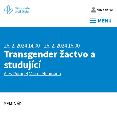
Přihlásit se
MENU
Váš email
26. 2. 2024 14.00
- 26. 2. 2024 16.00
Vaše heslo
Transgender žactvo a
studující
Přihlásit
Aleš Rumpel
Viktor Heumann
Zapomněl jsem heslo
SEMINÁŘ