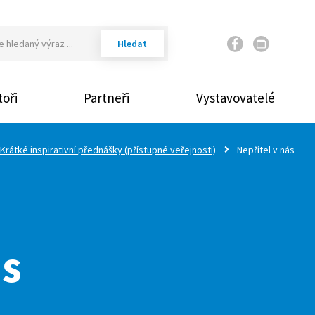
Váš email
oři
Partneři
Vystavovatelé
Vaše heslo
Krátké inspirativní přednášky (přístupné veřejnosti)
Nepřítel v nás
Přihlásit
Zap
ás