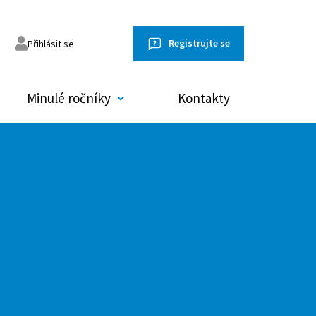
Registrujte se
Přihlásit se
Minulé ročníky
Kontakty
omněl jsem heslo