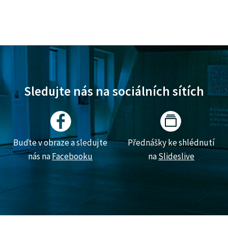
Sledujte nás na sociálních sítích
Buďte v obraze a sledujte
Přednášky ke shlédnutí
nás na
Facebooku
na
Slideslive