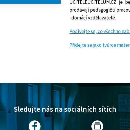
UCITELEUCITELUM.CZ je be
prodávají pedagogičtí pracov
i domácí vzdělavatelé.
Podívejte se, co všechno nab
Přidejte se jako tvůrce mater
Sledujte nás na sociálních sítích