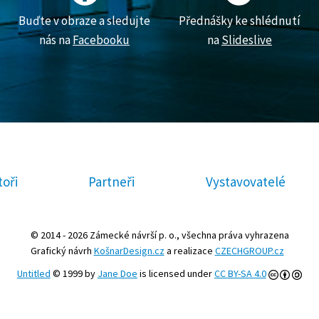
Buďte v obraze a sledujte
Přednášky ke shlédnutí
nás na
Facebooku
na
Slideslive
oři
Partneři
Vystavovatelé
© 2014 - 2026 Zámecké návrší p. o., všechna práva vyhrazena
Grafický návrh
KošnarDesign.cz
a realizace
CZECHGROUP.cz
Untitled
© 1999 by
Jane Doe
is licensed under
CC BY-SA 4.0