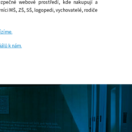
zpečné webové prostředí, kde nakupují a
níci MŠ, ZŠ, SŠ, logopedi, vychovatelé, rodiče
ízíme.
iálů k nám.