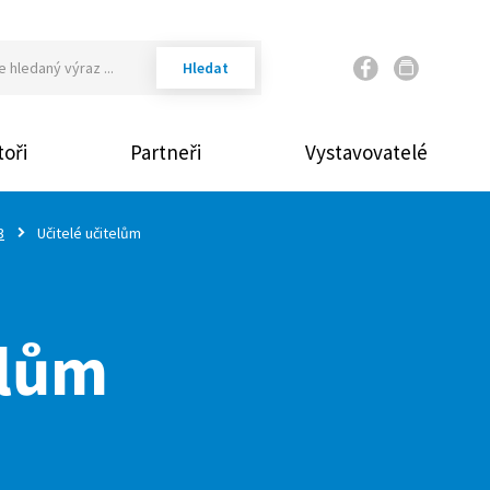
Váš email
oři
Partneři
Vystavovatelé
Vaše heslo
3
Učitelé učitelům
Přihlásit
elům
Zap