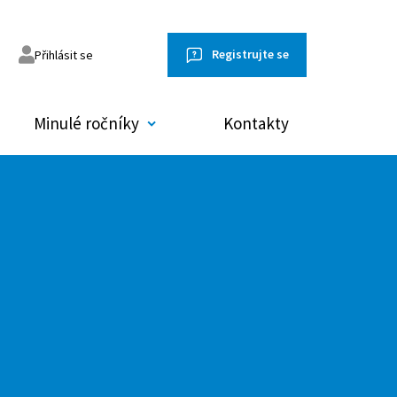
Registrujte se
Přihlásit se
Minulé ročníky
Kontakty
omněl jsem heslo