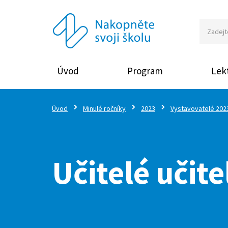
Úvod
Program
Lekt
Úvod
Minulé ročníky
2023
Vystavovatelé 202
Učitelé učit