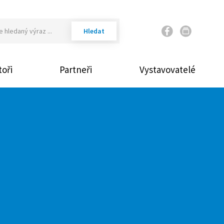
Váš email
oři
Partneři
Vystavovatelé
Vaše heslo
Přihlásit
Zap