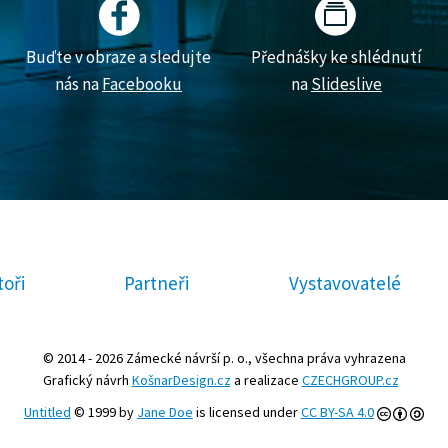
Buďte v obraze a sledujte
Přednášky ke shlédnutí
nás na
Facebooku
na
Slideslive
oři
Partneři
Vystavovatelé
© 2014 - 2026 Zámecké návrší p. o., všechna práva vyhrazena
Grafický návrh
KošnarDesign.cz
a realizace
CZECHGROUP.cz
Untitled
© 1999 by
Jane Doe
is licensed under
CC BY-SA 4.0