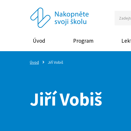
Úvod
Program
Lekt
Úvod
Jiří Vobiš
Jiří Vobiš