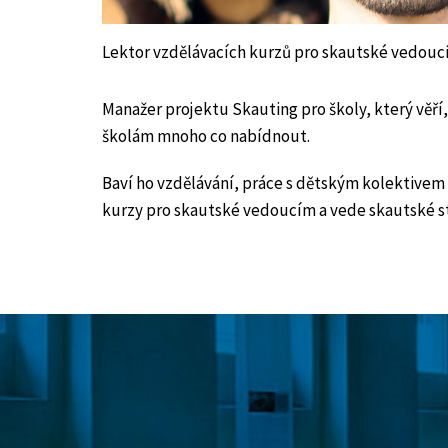
Lektor vzdělávacích kurzů pro skautské vedoucí
Manažer projektu Skauting pro školy, který věř
školám mnoho co nabídnout.
Baví ho vzdělávání, práce s dětským kolektivem i
kurzy pro skautské vedoucím a vede skautské st