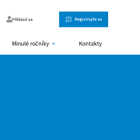
Registrujte se
Přihlásit se
Minulé ročníky
Kontakty
omněl jsem heslo