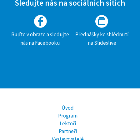
Sledujte nás na sociálních sítích
Buďte v obraze a sledujte
Přednášky ke shlédnutí
nás na
Facebooku
na
Slideslive
Úvod
Program
Lektoři
Partneři
Vystavovatelé