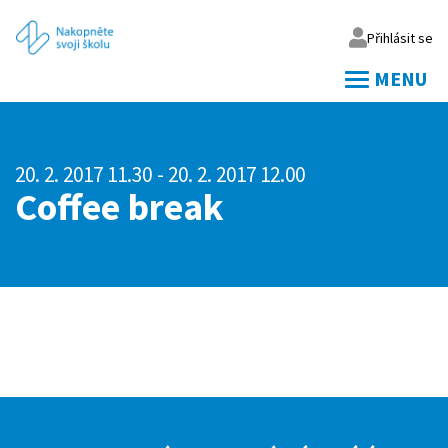
Přihlásit se
MENU
Váš email
20. 2. 2017 11.30
- 20. 2. 2017 12.00
Vaše heslo
Coffee break
Přihlásit
Zapomněl jsem heslo