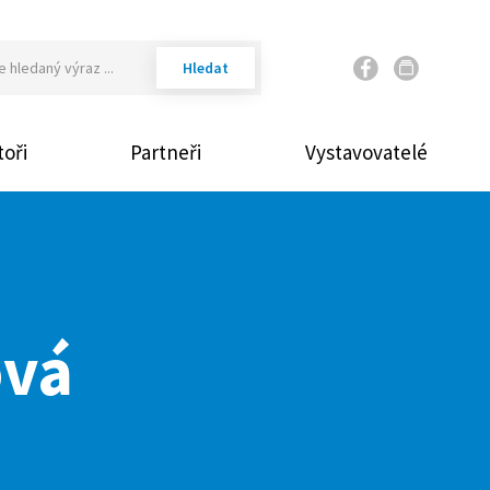
Váš email
oři
Partneři
Vystavovatelé
Vaše heslo
Přihlásit
ová
Zap