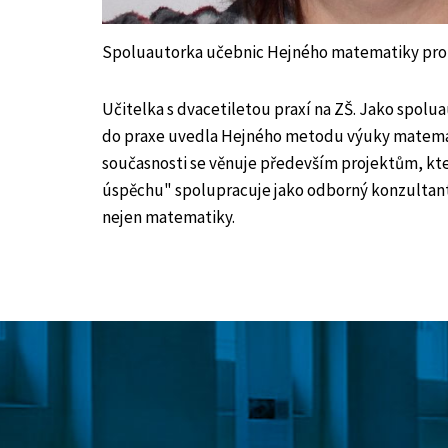
Spoluautorka učebnic Hejného matematiky pro 1
Učitelka s dvacetiletou praxí na ZŠ. Jako spolu
do praxe uvedla Hejného metodu výuky matemati
současnosti se věnuje především projektům, kter
úspěchu" spolupracuje jako odborný konzultant
nejen matematiky.