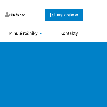
Registrujte se
Přihlásit se
Minulé ročníky
Kontakty
omněl jsem heslo