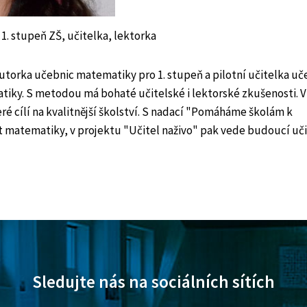
. stupeň ZŠ, učitelka, lektorka
autorka učebnic matematiky pro 1. stupeň a pilotní učitelka uč
ky. S metodou má bohaté učitelské i lektorské zkušenosti. V
é cílí na kvalitnější školství. S nadací "Pomáháme školám k
 matematiky, v projektu "Učitel naživo" pak vede budoucí uči
Sledujte nás na sociálních sítích