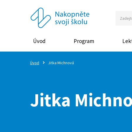
Úvod
Program
Lekt
Úvod
Jitka Michnová
Jitka Michn