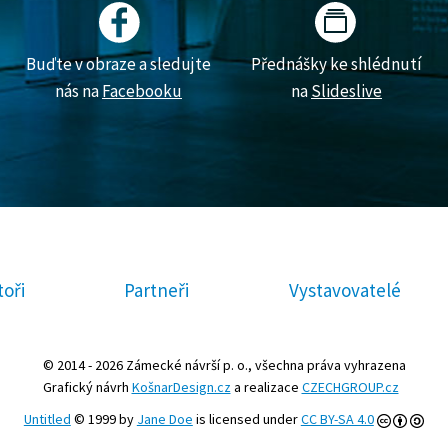
Buďte v obraze a sledujte
Přednášky ke shlédnutí
nás na
Facebooku
na
Slideslive
oři
Partneři
Vystavovatelé
© 2014 - 2026 Zámecké návrší p. o., všechna práva vyhrazena
Grafický návrh
KošnarDesign.cz
a realizace
CZECHGROUP.cz
Untitled
© 1999 by
Jane Doe
is licensed under
CC BY-SA 4.0