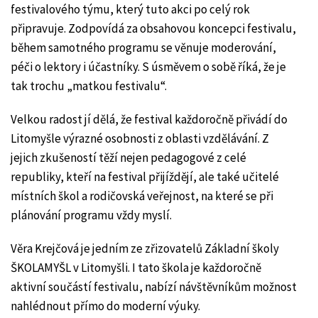
festivalového týmu, který tuto akci po celý rok
připravuje. Zodpovídá za obsahovou koncepci festivalu,
během samotného programu se věnuje moderování,
péči o lektory i účastníky. S úsměvem o sobě říká, že je
tak trochu „matkou festivalu“.
Velkou radost jí dělá, že festival každoročně přivádí do
Litomyšle výrazné osobnosti z oblasti vzdělávání. Z
jejich zkušeností těží nejen pedagogové z celé
republiky, kteří na festival přijíždějí, ale také učitelé
místních škol a rodičovská veřejnost, na které se při
plánování programu vždy myslí.
Věra Krejčová je jedním ze zřizovatelů Základní školy
ŠKOLAMYŠL v Litomyšli. I tato škola je každoročně
aktivní součástí festivalu, nabízí návštěvníkům možnost
nahlédnout přímo do moderní výuky.