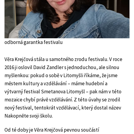
odborná garantka festivalu
Věra Krejčová stála u samotného zrodu festivalu. V roce
2016 ji oslovil David Zandler s jednoduchou, ale silnou
myšlenkou: pokud o sobě v Litomyšli říkáme, že jsme
městem kultury a vzdělávání – máme hudební a
výtvarný festival Smetanova Litomyšl – pak nám v této
mozaice chybí právě vzdělávání. Z této úvahy se zrodil
nový festival, tentokrát vzdělávací, který dostal název
Nakopněte svoji školu.
Od té doby je Věra Krejčová pevnou součástí