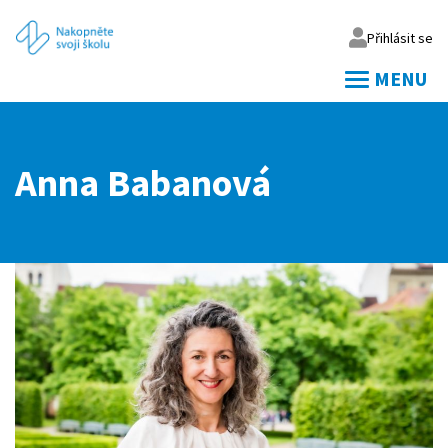
Přihlásit se
MENU
Váš email
Anna Babanová
Vaše heslo
Přihlásit
Zapomněl jsem heslo