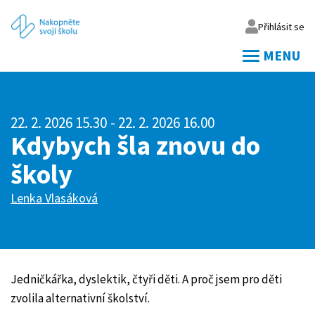
Přihlásit se
MENU
Váš email
22. 2. 2026 15.30
- 22. 2. 2026 16.00
Vaše heslo
Kdybych šla znovu do
školy
Přihlásit
Lenka Vlasáková
Zapomněl jsem heslo
Jedničkářka, dyslektik, čtyři děti. A proč jsem pro děti
zvolila alternativní školství.